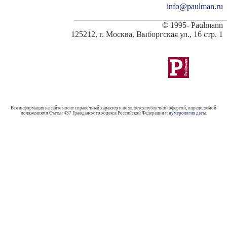
info@paulman.ru
© 1995-
Paulmann
125212, г. Москва, Выборгская ул., 16 стр. 1
Вся информация на сайте носит справочный характер и не является публичной офертой, определяемой
положениями Статьи 437 Гражданского кодекса Российской Федерации и
нумерология даты
.