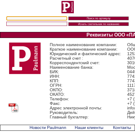
Реквизиты ООО «П
Полное наименование компании:
Общ
Краткое наименование компании:
ОО
Юридический и фактический адрес:
125
Расчетный счет :
407
Корреспондентский счет:
301
Наименование банка:
Мос
БИК:
044
ИНН:
774
КПП:
774
ОГРН:
111
ОКПО:
371
ОКАТО:
452
Телефон:
+7 
Факс:
+7 
Адрес электронной почты:
inf
Руководитель:
Дей
Главный бухгалтер:
Ник
Новости Paulmann
Наши клиенты
Контакты